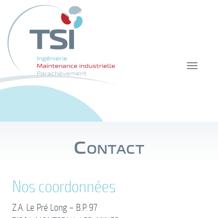
Toggle
navigat
Contact
Nos coordonnées
Z.A. Le Pré Long – B.P. 97