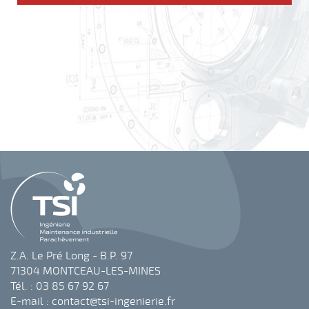
Z.A. Le Pré Long - B.P. 97
71304 MONTCEAU-LES-MINES
Tél. : 03 85 67 92 67
E-mail :
contact@tsi-ingenierie.fr