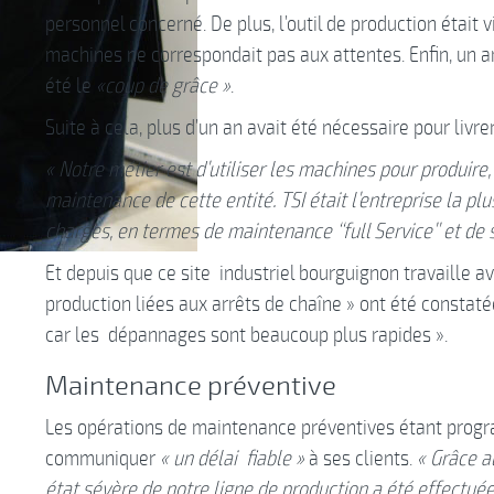
personnel concerné. De plus, l’outil de production était vi
machines ne correspondait pas aux attentes. Enfin, un a
été le
«coup de grâce »
.
Suite à cela, plus d’un an avait été nécessaire pour liv
« Notre métier est d’utiliser les machines pour produire
maintenance de cette entité. TSI était l’entreprise la p
charges, en termes de maintenance ‘‘full Service’’ et de 
Et depuis que ce site industriel bourguignon travaille a
production liées aux arrêts de chaîne » ont été constaté
car les dépannages sont beaucoup plus rapides ».
Maintenance préventive
Les opérations de maintenance préventives étant progr
communiquer
« un délai fiable »
à ses clients.
« Grâce a
état sévère de notre ligne de production a été effectuée