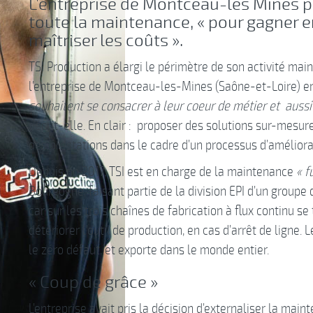
L’entreprise de Montceau-les Mines 
toute la maintenance, « pour gagner en 
maîtriser les coûts ».
TSI Production a élargi le périmètre de son activité ma
l’entreprise de Montceau-les-Mines (Saône-et-Loire) 
souhaitent se consacrer à leur coeur de métier et aussi
décrit-elle. En clair : proposer des solutions sur-mesur
des prestations dans le cadre d’un processus d’améliorat
Depuis fin 2017, TSI est en charge de la maintenance
« f
Bourgogne, faisant partie de la division EPI d’un group
car sur les trois chaînes de fabrication à flux continu s
détériorer l’outil de production, en cas d’arrêt de ligne. 
le zéro défaut, et exporte dans le monde entier.
« Coup de grâce »
L’entreprise avait pris la décision d’externaliser la main