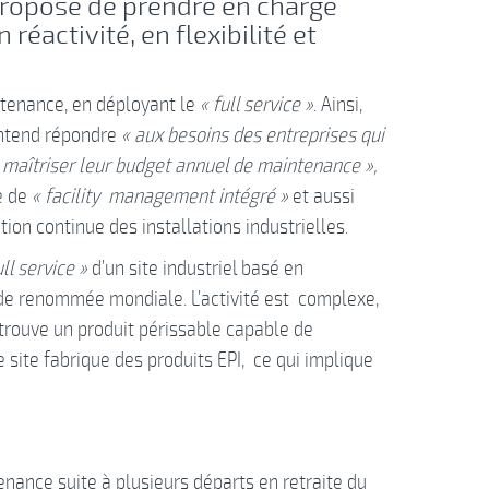
propose de prendre en charge
réactivité, en flexibilité et
intenance, en déployant le
« full service »
. Ainsi,
entend répondre
« aux besoins des entreprises qui
 maîtriser leur budget annuel de maintenance »,
e de
« facility management intégré »
et aussi
ion continue des installations industrielles.
ull service »
d’un site industriel basé en
e de renommée mondiale. L’activité est complexe,
e trouve un produit périssable capable de
Le site fabrique des produits EPI, ce qui implique
tenance suite à plusieurs départs en retraite du