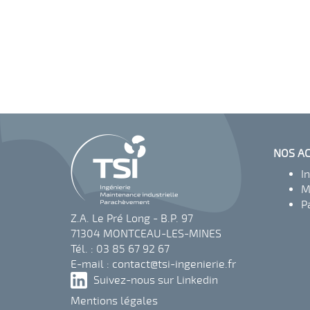
NOS AC
I
M
P
Z.A. Le Pré Long - B.P. 97
71304 MONTCEAU-LES-MINES
Tél. : 03 85 67 92 67
E-mail :
contact@tsi-ingenierie.fr
Suivez-nous sur Linkedin
Mentions légales